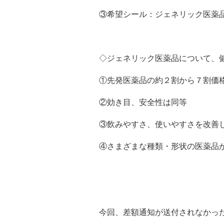
③希望シール：ジェネリック医薬
◇ジェネリック医薬品について、
①先発医薬品の約２割から７割価
②効き目、安全性は同等
③飲みやすさ、使いやすさを改善
④さまざまな種類・形状の医薬品
今回、差額通知が送付されなかっ