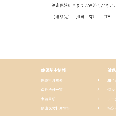
健康保険組合までご連絡ください
（連絡先） 担当 有川 （TEL 03-
健保基本情報
健保
保険料月額表
組合
保険給付一覧
個人
申請書類
デー
健康保険制度情報
特定