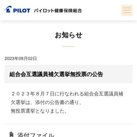
Skip
to
content
お知らせ
2023年08月02日
組合会互選議員補欠選挙無投票の公告
２０２３年８月７日に行なわれる組合会互選議員補
欠選挙は、添付の公告書の通り、
無投票選挙となりました。
添付ファイル