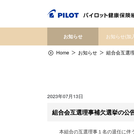
Skip
to
content
お知らせ
お知らせ(加
Home
お知らせ
組合会互選
2023年07月13日
組合会互選理事補欠選挙の公
本組合の互選理事１名の退任に伴